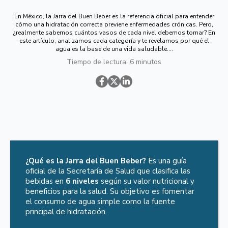
En México, la Jarra del Buen Beber es la referencia oficial para entender
cómo una hidratación correcta previene enfermedades crónicas. Pero,
¿realmente sabemos cuántos vasos de cada nivel debemos tomar? En
este artículo, analizamos cada categoría y te revelamos por qué el
agua es la base de una vida saludable....
Tiempo de lectura: 6 minutos
En México, la Jarra del Buen Beber es la referencia oficial para
entender cómo una hidratación correcta previene enfermedades
crónicas. Pero, ¿realmente sabemos cuántos vasos de cada nivel
debemos tomar? En este artículo, analizamos cada categoría y te
revelamos por qué el agua es la base de una vida saludable.
¿Qué es la Jarra del Buen Beber?
Es una guía
oficial de la Secretaría de Salud que clasifica las
bebidas en
6 niveles
según su valor nutricional y
beneficios para la salud. Su objetivo es fomentar
el consumo de agua simple como la fuente
principal de hidratación.