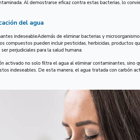
minada. Al demostrarse eficaz contra estas bacterias, lo convier
icación del agua
tes indeseableAdemás de eliminar bacterias y microorganismos, 
s compuestos pueden incluir pesticidas, herbicidas, productos quí
ser perjudiciales para la salud humana.
ón activado no solo filtra el agua al eliminar contaminantes, sino
tos indeseables. De esta manera, el agua tratada con carbón ac