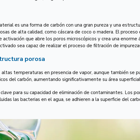
aterial es una forma de carbón con una gran pureza y una estruc
nosas de alta calidad, como cáscara de coco o madera. El proceso d
activación que abre los poros microscópicos y crea una enorme área
activado sea capaz de realizar el proceso de filtración de impurez
structura porosa
a altas temperaturas en presencia de vapor, aunque también se pue
icos del carbón, aumentando significativamente su área superfici
 clave para su capacidad de eliminación de contaminantes. Los p
luidas las bacterias en el agua, se adhieren a la superficie del carb