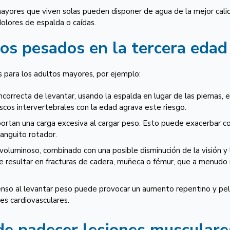
yores que viven solas pueden disponer de agua de la mejor calida
olores de espalda o caídas.
tos pesados en la tercera edad
 para los adultos mayores, por ejemplo:
orrecta de levantar, usando la espalda en lugar de las piernas, es
iscos intervertebrales con la edad agrava este riesgo.
portan una carga excesiva al cargar peso. Esto puede exacerbar co
anguito rotador.
y voluminoso, combinado con una posible disminución de la visión 
e resultar en fracturas de cadera, muñeca o fémur, que a menudo r
ntenso al levantar peso puede provocar un aumento repentino y peli
es cardiovasculares.
de padecer lesiones musculares