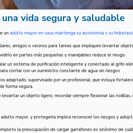
 una vida segura y saludable
ue un
adulto mayor en casa mantenga su autonomía y su hidratació
iares, amigos o vecinos para tareas que impliquen levantar objet
dividirlo en partes más pequeñas y manejables reduce el riesgo.
lar un sistema de purificación inteligente y conectado al grifo eli
ara contar con un suministro constante de agua sin riesgos.
ios adaptado, supervisado por un profesional, que incluya fortalec
 de forma segura.
levantar un objeto ligero, recordar siempre flexionar las rodillas,
l adulto mayor, y protegerla implica reconocer los riesgos y adop
completo la preocupación de cargar garrafones es sinónimo de cuida