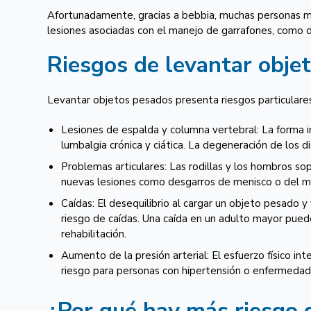
Afortunadamente, gracias a bebbia, muchas personas ma
lesiones asociadas con el manejo de garrafones, como d
Riesgos de levantar obje
Levantar objetos pesados presenta riesgos particulares
Lesiones de espalda y columna vertebral: La forma inc
lumbalgia crónica y ciática. La degeneración de los d
Problemas articulares: Las rodillas y los hombros so
nuevas lesiones como desgarros de menisco o del m
Caídas: El desequilibrio al cargar un objeto pesado 
riesgo de caídas. Una caída en un adulto mayor pued
rehabilitación.
Aumento de la presión arterial: El esfuerzo físico i
riesgo para personas con hipertensión o enfermedad
¿Por qué hay más riesgo 